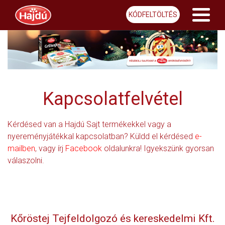
KÓDFELTÖLTÉS
Kapcsolatfelvétel
Kérdésed van a Hajdú Sajt termékekkel vagy a
nyereményjátékkal kapcsolatban? Küldd el kérdésed
e-
mailben
, vagy írj
Facebook
oldalunkra! Igyekszünk gyorsan
válaszolni.
Kőröstej Tejfeldolgozó és kereskedelmi Kft.