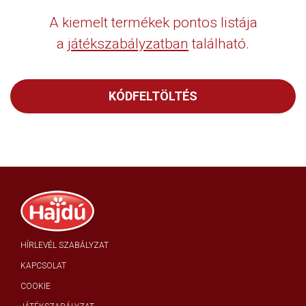
A kiemelt termékek pontos listája
a
játékszabályzatban
található.
KÓDFELTÖLTÉS
HÍRLEVÉL SZABÁLYZAT
KAPCSOLAT
COOKIE