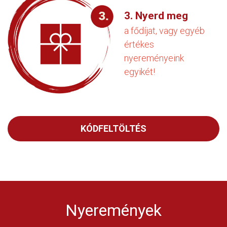
3. Nyerd meg
a fődíjat, vagy egyéb
értékes
nyereményeink
egyikét!
KÓDFELTÖLTÉS
Nyeremények