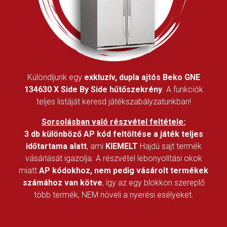
Különdíjunk egy
exkluzív, dupla ajtós Beko GNE
134630 X Side By Side hűtőszekrény
. A funkciók
teljes listáját keresd játékszabályzatunkban!
Sorsolásban való részvétel feltétele:
3 db különböző AP kód feltöltése a játék teljes
időtartama alatt
, ami
KIEMELT
Hajdú sajt termék
vásárlását igazolja. A részvétel lebonyolítási okok
miatt
AP kódokhoz, nem pedig vásárolt termékek
számához van kötve
, így az egy blokkon szereplő
több termék, NEM növeli a nyerési esélyeket.