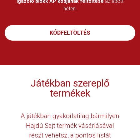
igazoló blokk AP kódjának feltöltése
az adott
héten.
KÓDFELTÖLTÉS
Játékban szereplő
termékek
A játékban gyakorlatilag bármilyen
Hajdú Sajt termék vásárlásával
részt vehetsz, a pontos listát