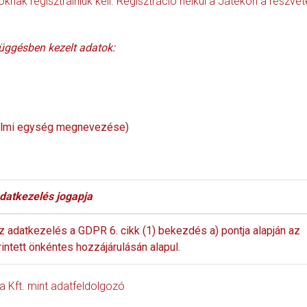
nak regisztrálniuk kell. Regisztráció nélkül a Játékon a részvé
üggésben kezelt adatok:
delmi egység megnevezése)
datkezelés jogapja
z adatkezelés a GDPR 6. cikk (1) bekezdés a) pontja alapján az
rintett önkéntes hozzájárulásán alapul.
ia Kft. mint adatfeldolgozó