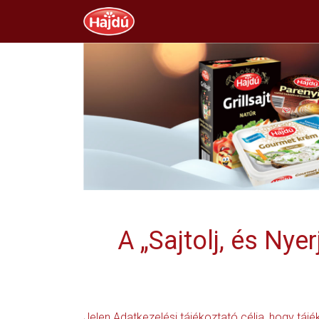
A „Sajtolj, és Ny
Jelen Adatkezelési tájékoztató célja, hogy tájé