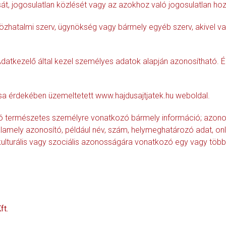
t, jogosulatlan közlését vagy az azokhoz való jogosulatlan ho
közhatalmi szerv, ügynökség vagy bármely egyéb szerv, akivel va
atkezelő által kezel személyes adatok alapján azonosítható. Ér
tása érdekében üzemeltetett www.hajdusajtjatek.hu weboldal.
tó természetes személyre vonatkozó bármely információ; azonos
lamely azonosító, például név, szám, helymeghatározó adat, on
ági, kulturális vagy szociális azonosságára vonatkozó egy vagy tö
ft.