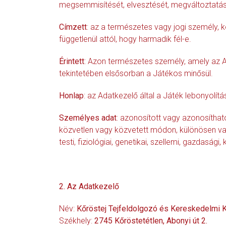
megsemmisítését, elvesztését, megváltoztatásá
Címzett
: az a természetes vagy jogi személy, 
függetlenül attól, hogy harmadik fél-e.
Érintett
: Azon természetes személy, amely az Ad
tekintetében elsősorban a Játékos minősül.
Honlap
: az Adatkezelő által a Játék lebonyolí
Személyes adat
: azonosított vagy azonosítha
közvetlen vagy közvetett módon, különösen va
testi, fiziológiai, genetikai, szellemi, gazdas
2. Az Adatkezelő
Név:
Kőröstej Tejfeldolgozó és Kereskedelmi K
Székhely:
2745 Kőröstetétlen, Abonyi út 2.