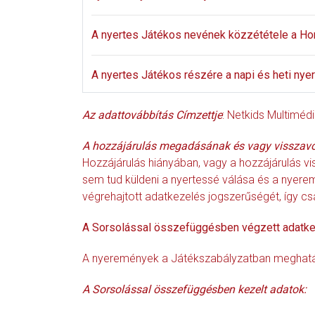
A nyertes Játékos nevének közzététele a Ho
A nyertes Játékos részére a napi és heti n
Az adattovábbítás Címzettje
: Netkids Multiméd
A hozzájárulás megadásának és vagy visszav
Hozzájárulás hiányában, vagy a hozzájárulás vi
sem tud küldeni a nyertessé válása és a nyere
végrehajtott adatkezelés jogszerűségét, így cs
A Sorsolással összefüggésben végzett adatk
A nyeremények a Játékszabályzatban meghatár
A Sorsolással összefüggésben kezelt adatok: