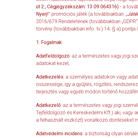
út 2.; Cégjegyzékszám: 13 09 064316)
- a tová
Nyerj!
” promóciós játék (a továbbiakban: „
Játé
2016/679 Rendeletének (továbbiakban „GDPR”) 1
törvény (továbbiakban info. tv.) 14. § a) pontja ír
1. Fogalmak
Adatfeldolgozó
: az a természetes vagy jogi s
adatokat kezel;
Adatkezelés
: a személyes adatokon vagy ada
összessége, így a gyűjtés, rögzítés, rendszerezé
terjesztés vagy egyéb módon történő hozzáférh
Adatkezelő
: az a természetes vagy jogi személ
Tejfeldolgozó és Kereskedelmi Kft.) aki, vagy
a felhasznált eszközt) vonatkozó döntéseket me
Adatvédelmi incidens
: a biztonság olyan sérül