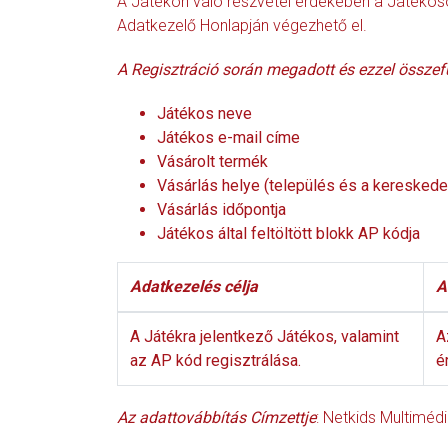
A Játékon való részvétel érdekében a Játékosok
Adatkezelő Honlapján végezhető el.
A Regisztráció során megadott és ezzel összef
Játékos neve
Játékos e-mail címe
Vásárolt termék
Vásárlás helye (település és a kereske
Vásárlás időpontja
Játékos által feltöltött blokk AP kódja
Adatkezelés célja
A
A Játékra jelentkező Játékos, valamint
A
az AP kód regisztrálása.
é
Az adattovábbítás Címzettje
: Netkids Multiméd