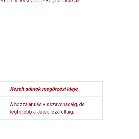
tel nem lehetséges. A Regisztráció az
Kezelt adatok megőrzési ideje
A hozzájárulás visszavonásáig, de
legfeljebb a Játék lezárultáig.