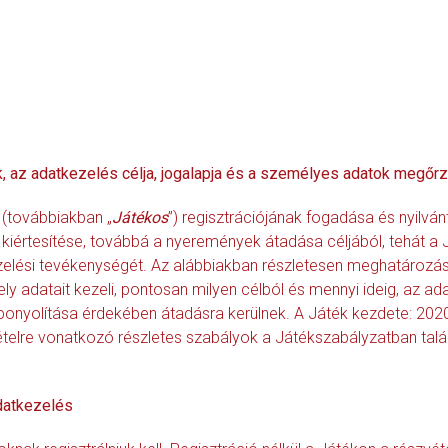
, az adatkezelés célja, jogalapja és a személyes adatok megőrz
(továbbiakban „
Játékos
”) regisztrációjának fogadása és nyilván
kiértesítése, továbbá a nyeremények átadása céljából, tehát a 
zelési tevékenységét. Az alábbiakban részletesen meghatározásr
 adatait kezeli, pontosan milyen célból és mennyi ideig, az ada
ebonyolítása érdekében átadásra kerülnek. A Játék kezdete: 2020
ételre vonatkozó részletes szabályok a Játékszabályzatban talá
adatkezelés