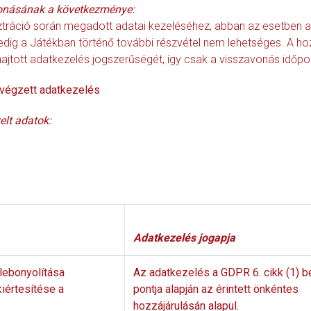
onásának a következménye:
tráció során megadott adatai kezeléséhez, abban az esetben a 
ig a Játékban történő további részvétel nem lehetséges. A hoz
hajtott adatkezelés jogszerűségét, így csak a visszavonás időpon
n végzett adatkezelés
elt adatok:
Adatkezelés jogapja
 lebonyolítása
Az adatkezelés a GDPR 6. cikk (1) 
iértesítése a
pontja alapján az érintett önkéntes
hozzájárulásán alapul.