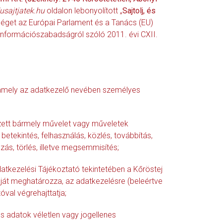
sajtjatek.hu
oldalon lebonyolított „
Sajtolj, és
tséget az Európai Parlament és a Tanács (EU)
információszabadságról szóló 2011. évi CXII.
, amely az adatkezelő nevében személyes
ett bármely művelet vagy műveletek
betekintés, felhasználás, közlés, továbbítás,
ás, törlés, illetve megsemmisítés;
datkezelési Tájékoztató tekintetében a Kőröstej
lját meghatározza, az adatkezelésre (beleértve
val végrehajttatja;
s adatok véletlen vagy jogellenes