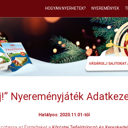
HOGYAN NYERHETEK?
NYEREMÉNYEK
T
erj!” Nyereményjáték Adatkeze
Hatályos: 2020.11.01-től
koztassa az Érintetteket a
Kőröstej Tejfeldolgozó és Kereskedel