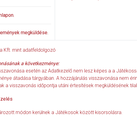
nlapon.
yeremények megküldése.
ia Kft. mint adatfeldolgozó
onásának a következménye:
sszavonása esetén az Adatkezelő nem lesz képes a a Játékossal a
ménye átadása tárgyában. A hozzájárulás visszavonása nem érinti
ak a visszavonás időpontja utáni értesítések megküldésének til
ezelés
ozott módon kerülnek a Játékosok között kisorsolásra.