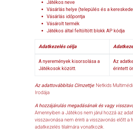
Játékos neve
Vásárlás helye (település és a kereske
Vásárlás időpontja
Vásárolt termék
Játékos által feltöltött blokk AP kódja
Adatkezelés célja
Adatkeze
A nyeremények kisorsolása a
Az adatke
Játékosok között.
érintett 
Az adattovábbítás Címzettje
: Netkids Multiméd
Irodája
A hozzájárulás megadásának és vagy visszav
Amennyiben a Játékos nem járul hozzá az adata
visszavonása nem érinti a visszavonás előtt a 
adatkezelés tilalmára vonatkozik.