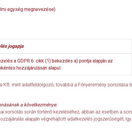
delmi egység megnevezése)
lés jogapja
zelés a GDPR 6. cikk (1) bekezdés a) pontja alapján az
önkéntes hozzájárulásán alapul.
ia Kft. mint adatfeldolgozó, továbbá a Főnyeremény sorsolása 
onásának a következménye:
i sorsolás során történő kezeléséhez, abban az esetben a sors
hozzájárulás alapján végrehajtott adatkezelés jogszerűségét, így