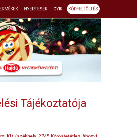
ERMÉKEK
NYERTESEK
GYIK
KÓDFELTÖLTÉS
lési Tájékoztatója
mi Kft. (székhely: 2745 Kőröstetétlen, Abonyi