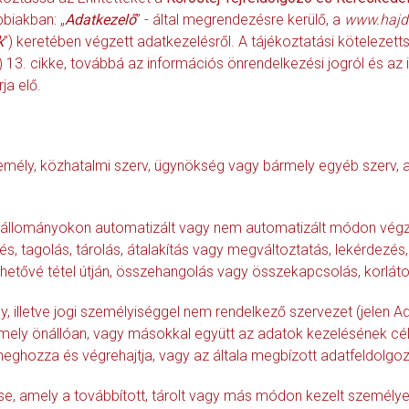
bbiakban: „
Adatkezelő
” - által megrendezésre kerülő, a
www.hajdu
k
”) keretében végzett adatkezelésről. A tájékoztatási kötelezet
3. cikke, továbbá az információs önrendelkezési jogról és az 
ja elő.
zemély, közhatalmi szerv, ügynökség vagy bármely egyéb szerv
tállományokon automatizált vagy nem automatizált módon végz
s, tagolás, tárolás, átalakítás vagy megváltoztatás, lekérdezés, 
etővé tétel útján, összehangolás vagy összekapcsolás, korlátoz
y, illetve jogi személyiséggel nem rendelkező szervezet (jelen A
 amely önállóan, vagy másokkal együtt az adatok kezelésének cé
ghozza és végrehajtja, vagy az általa megbízott adatfeldolgozó
ése, amely a továbbított, tárolt vagy más módon kezelt személye