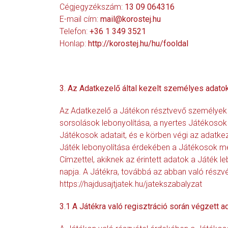
Cégjegyzékszám:
13 09 064316
E-mail cím:
mail@korostej.hu
Telefon:
+36 1 349 3521
Honlap:
http://korostej.hu/hu/fooldal
3. Az Adatkezelő által kezelt személyes adatok
Az Adatkezelő a Játékon résztvevő személyek 
sorsolások lebonyolítása, a nyertes Játékosok 
Játékosok adatait, és e körben végi az adatke
Játék lebonyolítása érdekében a Játékosok mely
Címzettel, akiknek az érintett adatok a Játék l
napja. A Játékra, továbbá az abban való részv
https://hajdusajtjatek.hu/jatekszabalyzat
3.1 A Játékra való regisztráció során végzett 