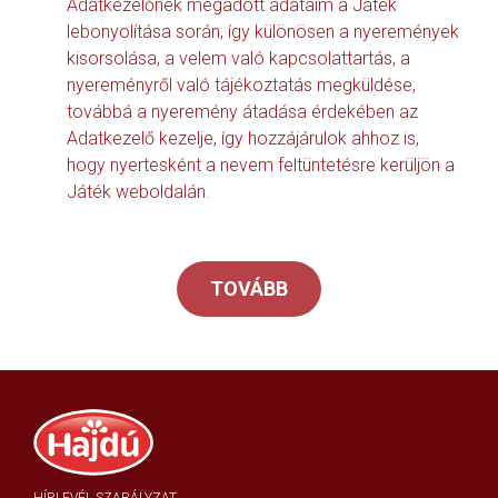
Adatkezelőnek megadott adataim a Játék
lebonyolítása során, így különösen a nyeremények
kisorsolása, a velem való kapcsolattartás, a
nyereményről való tájékoztatás megküldése,
továbbá a nyeremény átadása érdekében az
Adatkezelő kezelje, így hozzájárulok ahhoz is,
hogy nyertesként a nevem feltüntetésre kerüljön a
Játék weboldalán.
TOVÁBB