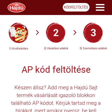
KÓDFELTÖLTÉS
2) Vásárlási adatok
3) Személyes adatok
1) Kódfeltöltés
AP kód feltöltése
Készen állsz? Add meg a Hajdú Sajt
termék vásárlását igazoló blokkon
található AP kódot. Kérjük tartsd meg a
blokkot, mert amikor nyersz, be kell